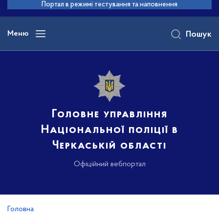
до
Портал в режимі тестування та наповнення
основного
вмісту
Меню
Пошук
Головне управління
Національної поліції в
Черкаській області
Офіційний вебпортал
Головна