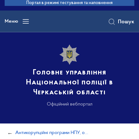
до
Портал в режимі тестування та наповнення
основного
вмісту
Меню
Пошук
Головне управління
Національної поліції в
Черкаській області
Офіційний вебпортал
Антикорупційні програми НПУ, оцінка корупційних ризиків у діяльності НПУ