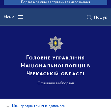
до
Портал в режимі тестування та наповнення
основного
вмісту
Меню
Пошук
Головне управління
Національної поліції в
Черкаській області
Офіційний вебпортал
Міжнародна технічна допомога