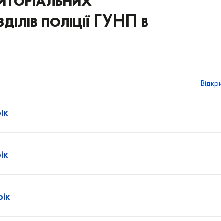
риторіальних
зділів поліції ГУНП в
Відкр
ік
ік
рік