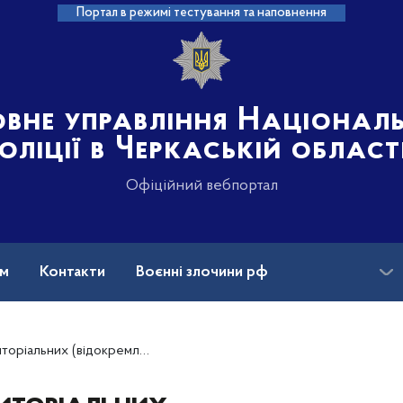
Портал в режимі тестування та наповнення
овне управління Націонал
оліції в Черкаській област
Офіційний вебпортал
ам
Контакти
Воєнні злочини рф
ансії
х) підрозділів поліції ГУНП в Черкаській області