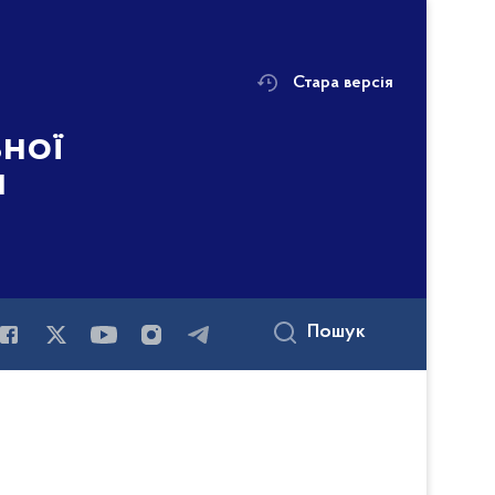
Стара версія
ьної
і
Пошук