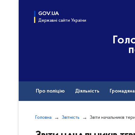
до
основного
GOV.UA
вмісту
Державні сайти України
Гол
п
Про поліцію
Діяльність
Громадян
Назавжди в строю
Документи
Вак
Головна
Звітність
Звіти начальників територіальних (відокремлени