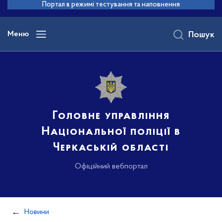
до
Портал в режимі тестування та наповнення
основного
вмісту
Меню
Пошук
Головне управління
Національної поліції в
Черкаській області
Офіційний вебпортал
Новини