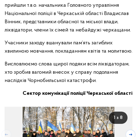
прийшли т.в.о. начальника Головного управління
Національної поліції в Черкаській області Владислав
Вінник, представники обласної та міської влади,
ліквідатори, члени їх сімей та небайдужі черкащани.
Учасники заходу вшанували пам’ять загиблих
хвилиною мовчання, покладанням квітів та молитвою.
Висловлюємо слова щирої подяки всім ліквідаторам,
хто зробив вагомий внесок у справу подолання
наслідків Чорнобильської катастрофи.
Сектор комунікації поліції Черкаської області
1 з 8