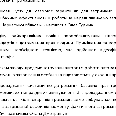
ганів, громадськість.
ксації усіх дій створює гарантії як для затриманої
и бачимо ефективність її роботи та надалі плануємо за
ї Черкаської області», - наголосив Олег Гудима
ділу райуправління поліції переоблаштували відп
ндартів з дотримання прав людини. Приміщення та ко
нням, необхідною технікою, яка здійснює відеофі
т-офіс.
кам заходу продемонстрували алгоритм роботи автома
итуацію затримання особи, яка підозрюється у скоєнні 
провадження системи це дотримання базових прав гр
 можливих неправдивих звинувачень. З впровадженням
валась кількість скарг від громадян, адже відбувається п
 та затриманої особи від моменту фактичного затрима
й», - зазначила Олена Дмитращук.