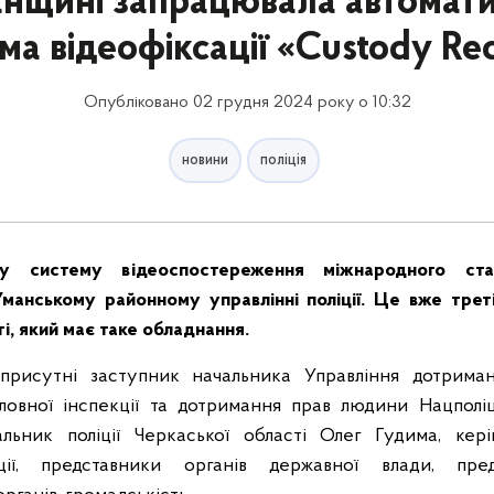
нщині запрацювала автомат
ма відеофіксації «Custody Re
Опубліковано 02 грудня 2024 року о 10:32
новини
поліція
у систему відеоспостереження міжнародного ста
манському районному управлінні поліції. Це вже трет
ті, який має таке обладнання.
присутні заступник начальника Управління дотрим
ловної інспекції та дотримання прав людини Нацполіц
льник поліції Черкаської області Олег Гудима, кер
іції, представники органів державної влади, пре