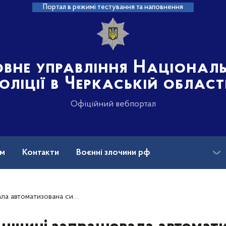
Портал в режимі тестування та наповнення
овне управління Націонал
оліції в Черкаській област
Офіційний вебпортал
ам
Контакти
Воєнні злочини рф
ансії
истема відеофіксації «Custody Records»