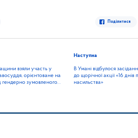
Поділитися
Наступна
ащини взяли участь у
В Умані відбулося засіданн
авосуддя, орієнтоване на
до щорічної акції «16 днів 
д гендерно зумовленого
насильства»