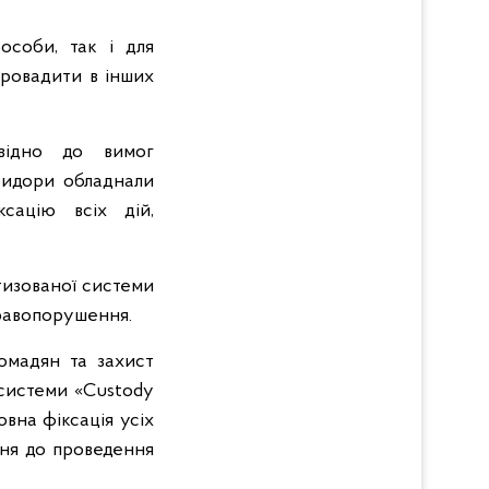
 особи, так і для
провадити в інших
овідно до вимог
ридори обладнали
ксацію всіх дій,
тизованої системи
правопорушення.
омадян та захист
 системи «Custody
овна фіксація усіх
ння до проведення