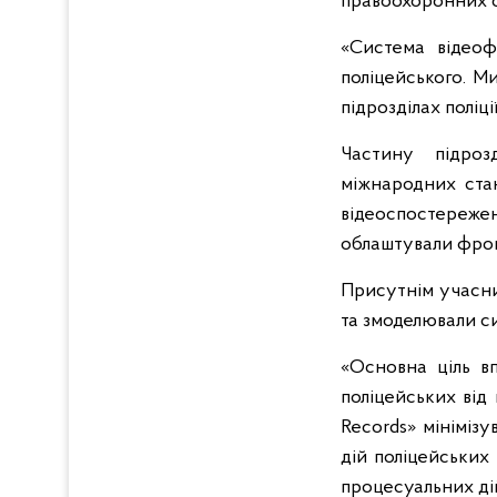
правоохоронних ор
«Система відеофі
поліцейського. М
підрозділах поліці
Частину підроз
міжнародних ста
відеоспостереже
облаштували фрон
Присутнім учасни
та змоделювали с
«Основна ціль в
поліцейських від
Records» мінімізу
дій поліцейських
процесуальних ді