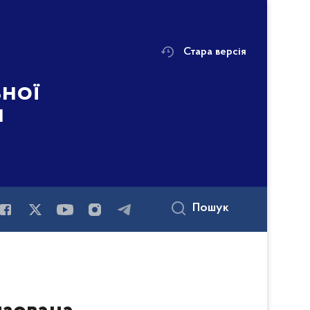
Стара версія
ьної
і
Пошук