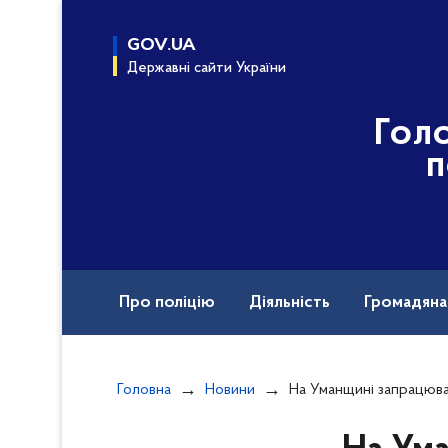
до
основного
GOV.UA
вмісту
Державні сайти України
Гол
п
Про поліцію
Діяльність
Громадян
Назавжди в строю
Документи
Вак
Головна
Новини
На Уманщині запрацювала автоматизована с