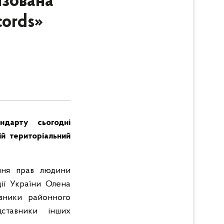
изована
cords»
ндарту сьогодні
ій територіальний
ання прав людини
ії України Олена
івники районного
дставники інших