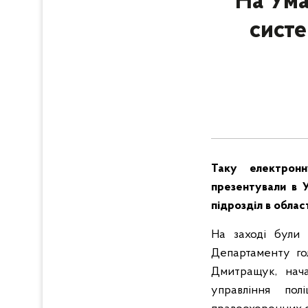
На Ума
систе
Таку електронн
презентували в У
підрозділ в облас
На заході були 
Департаменту го
Дмитращук, нача
управління пол