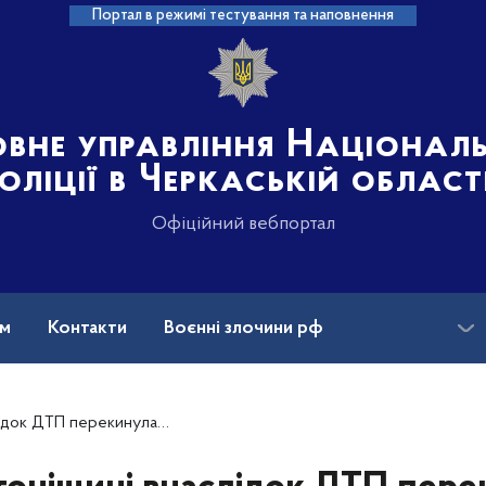
Портал в режимі тестування та наповнення
овне управління Націонал
оліції в Черкаській област
Офіційний вебпортал
ам
Контакти
Воєнні злочини рф
ансії
з кукурудзою, на місці аварії працюють поліцейські