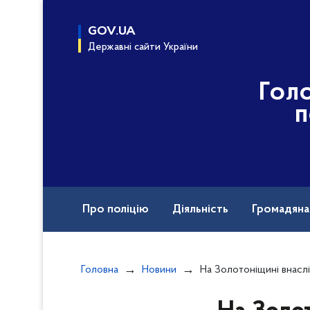
до
основного
GOV.UA
вмісту
Державні сайти України
Гол
п
Про поліцію
Діяльність
Громадян
Назавжди в строю
Документи
Вак
Головна
Новини
На Золотоніщині внаслідок ДТП перекинулася вантажівка 