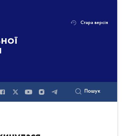
Стара версія
ьної
і
Пошук