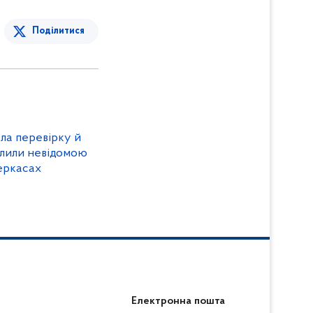
Поділитися
ла перевірку й
блили невідомою
еркасах
Електронна пошта