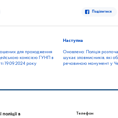
Поділитися
Наступна
рошених для проходження
Оновлено: Поліція розпоча
іцейською комісією ГУНП в
шукає зловмисників, які о
ті 19.09.2024 року
речовиною монумент у Ч
поліції в
Телефон