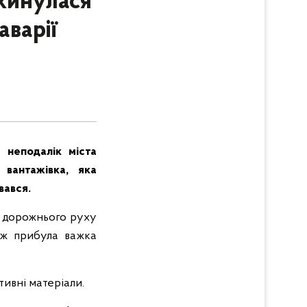
кинулася
аварії
 неподалік міста
 вантажівка, яка
вався.
я дорожнього руху
кож прибула важка
ивні матеріали.