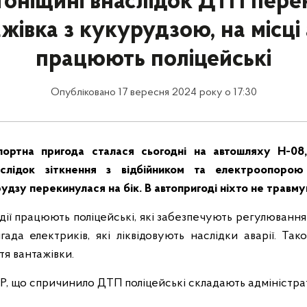
тоніщині внаслідок ДТП пере
жівка з кукурудзою, на місці 
працюють поліцейські
Опубліковано 17 вересня 2024 року о 17:30
ортна пригода сталася сьогодні на автошляху Н-08,
слідок зіткнення з відбійником та електроопорою
дзу перекинулася на бік. В автопригоді ніхто не травму
події працюють поліцейські, які забезпечують регулюванн
ада електриків, які ліквідовують наслідки аварії. Та
ття вантажівки.
, що спричинило ДТП поліцейські складають адміністрат