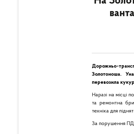
На Золо
ванта
Дорожньо-трансп
Золотоноша. Уна
перевозила кукуру
Наразі на місці 
та ремонтна бриг
техніка для підня
За порушення ПДР