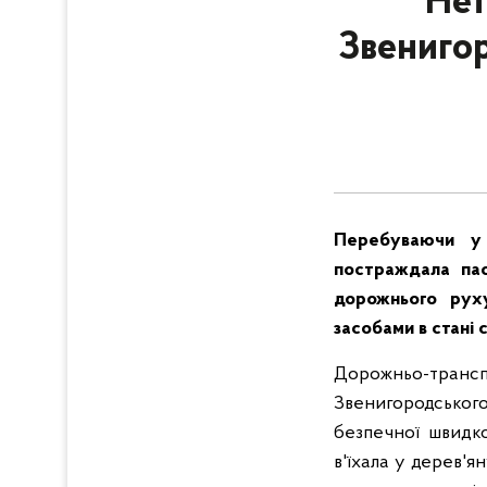
Нет
Звенигор
Перебуваючи у с
постраждала пас
дорожнього руху
засобами в стані 
Дорожньо-транспо
Звенигородського
безпечної швидко
в'їхала у дерев'я