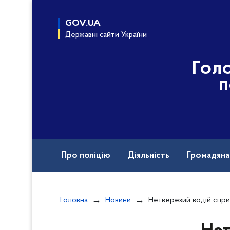
до
основного
GOV.UA
вмісту
Державні сайти України
Гол
п
Про поліцію
Діяльність
Громадян
Назавжди в строю
Документи
Вак
Головна
Новини
Нетверезий водій спричинив ДТП на Звенигородщин