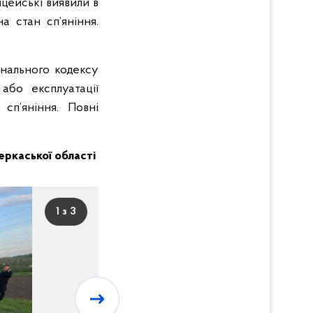
іцейські виявили в
а стан сп’яніння.
інального кодексу
або експлуатації
сп’яніння. Повні
 Черкаської області
1 з 3