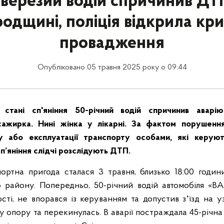
верезий водій спричинив ДТ
одщині, поліція відкрила кр
провадження
Опубліковано 05 травня 2025 року о 09:44
тані сп'яніння 50-річний водій спричинив аварію
ажирка. Нині жінка у лікарні. За фактом порушенн
 або експлуатації транспорту особами, які керую
сп’яніння слідчі розслідують ДТП.
ртна пригода сталася 3 травня, близько 18:00 годин
 району. Попередньо, 50-річний водій автомобіля «В
сті, не впорався із керуванням та допустив зʼїзд на у
ну опору та перекинулась. В аварії постраждала 45-річн