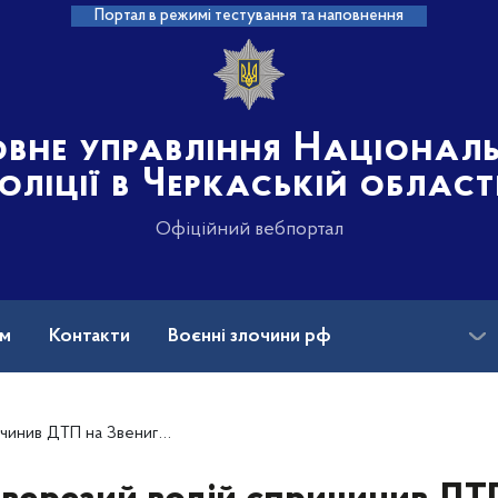
Портал в режимі тестування та наповнення
овне управління Націонал
оліції в Черкаській област
Офіційний вебпортал
ам
Контакти
Воєнні злочини рф
ансії
і, поліція відкрила кримінальне провадження