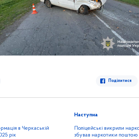
Поділитися
Наступна
рмація в Черкаській
Поліцейські викрили нарко
025 рік
збував наркотики поштою