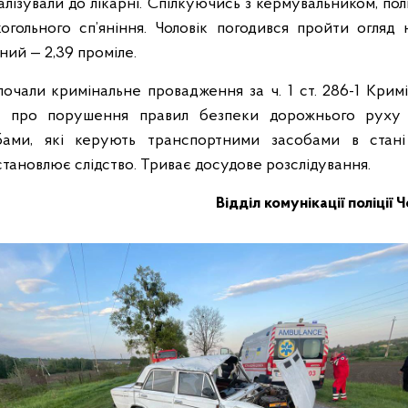
алізували до лікарні. Спілкуючись з кермувальником, пол
огольного сп’яніння. Чоловік погодився пройти огляд н
ний — 2,39 проміле.
озпочали кримінальне провадження за ч. 1 ст. 286-1 Крим
я про порушення правил безпеки дорожнього руху 
ами, які керують транспортними засобами в стані 
тановлює слідство. Триває досудове розслідування.
Відділ комунікації поліції