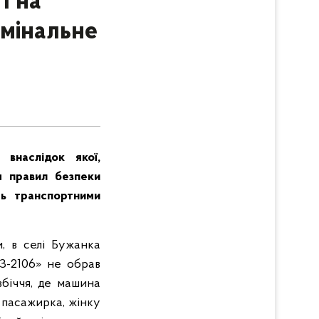
П на
имінальне
 внаслідок якої,
я правил безпеки
ть транспортними
и, в селі Бужанка
АЗ-2106» не обрав
збіччя, де машина
а пасажирка, жінку