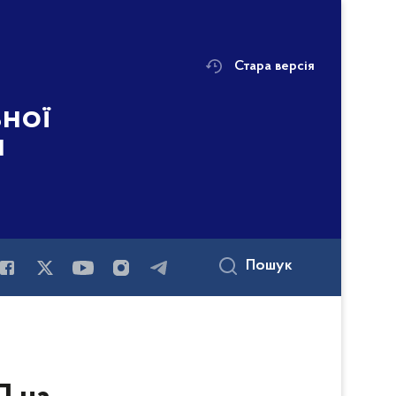
Стара версія
ьної
і
Пошук