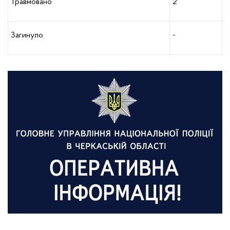
Травмовано
2
Загинуло
-