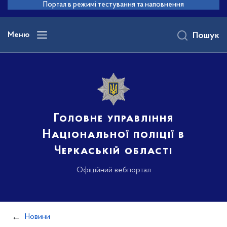
до
Портал в режимі тестування та наповнення
основного
вмісту
Меню
Пошук
Головне управління
Національної поліції в
Черкаській області
Офіційний вебпортал
Новини