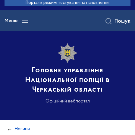
до
Портал в режимі тестування та наповнення
основного
вмісту
Меню
Пошук
Головне управління
Національної поліції в
Черкаській області
Офіційний вебпортал
Новини