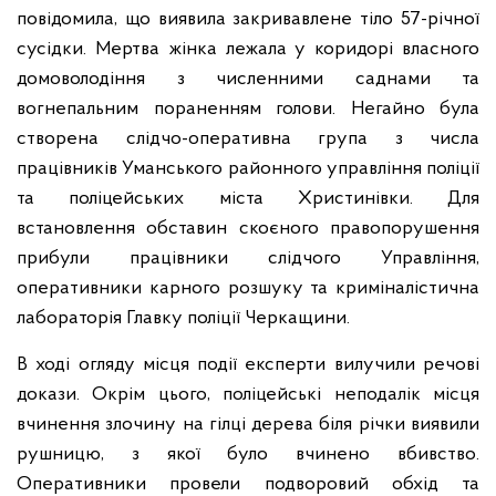
повідомила, що виявила закривавлене тіло 57-річної
сусідки. Мертва жінка лежала у коридорі власного
домоволодіння з численними саднами та
вогнепальним пораненням голови. Негайно була
створена слідчо-оперативна група з числа
працівників Уманського районного управління поліції
та поліцейських міста Христинівки. Для
встановлення обставин скоєного правопорушення
прибули працівники слідчого Управління,
оперативники карного розшуку та криміналістична
лабораторія Главку поліції Черкащини.
В ході огляду місця події експерти вилучили речові
докази. Окрім цього, поліцейські неподалік місця
вчинення злочину на гілці дерева біля річки виявили
рушницю, з якої було вчинено вбивство.
Оперативники провели подворовий обхід та