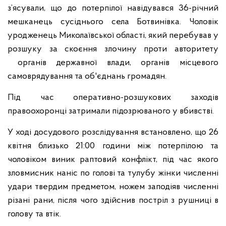
з’ясували, що до потерпілої навідувався 36-річний
мешканець сусіднього села Ботвинівка. Чоловік
уродженець Миколаївської області, який перебував у
розшуку за скоєння злочину проти авторитету
органів державної влади, органів місцевого
самоврядування та об'єднань громадян.
Під час оперативно-розшукових заходів
правоохоронці затримали підозрюваного у вбивстві.
У ході досудового розслідування встановлено, що 26
квітня близько 21:00 години між потерпілою та
чоловіком виник раптовий конфлікт, під час якого
зловмисник наніс по голові та тулубу жінки численні
удари твердим предметом, ножем заподіяв численні
різані рани, після чого здійснив постріл з рушниці в
голову та втік.