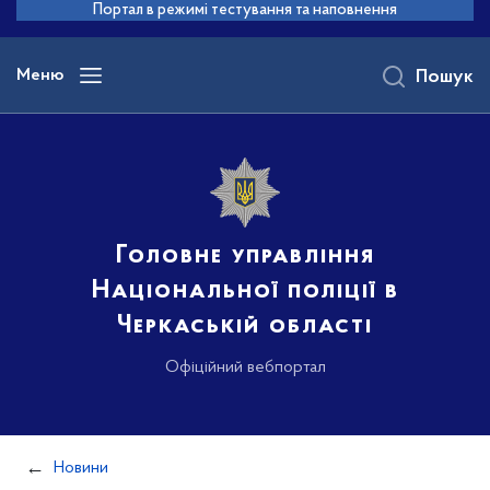
до
Портал в режимі тестування та наповнення
основного
вмісту
Меню
Пошук
Головне управління
Національної поліції в
Черкаській області
Офіційний вебпортал
Новини