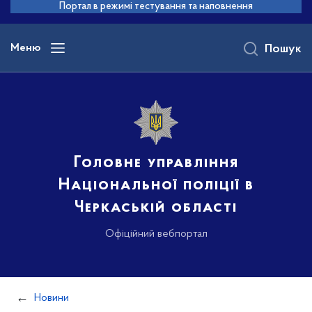
до
Портал в режимі тестування та наповнення
основного
вмісту
Меню
Пошук
Головне управління
Національної поліції в
Черкаській області
Офіційний вебпортал
Новини