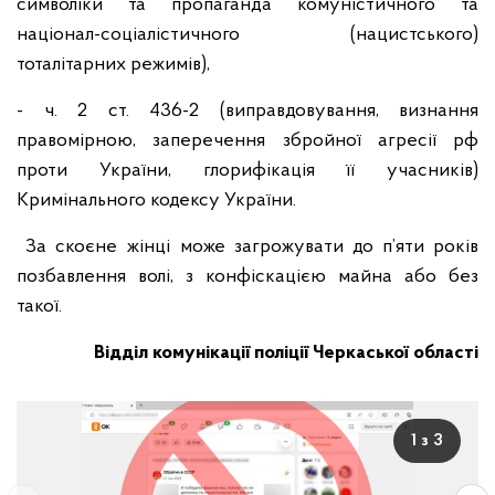
символіки та пропаганда комуністичного та
націонал-соціалістичного (нацистського)
тоталітарних режимів),
- ч. 2 ст. 436-2 (виправдовування, визнання
правомірною, заперечення збройної агресії рф
проти України, глорифікація її учасників)
Кримінального кодексу України.
За скоєне жінці може загрожувати до п’яти років
позбавлення волі, з конфіскацією майна або без
такої.
Відділ комунікації поліції Черкаської області
1 з 3