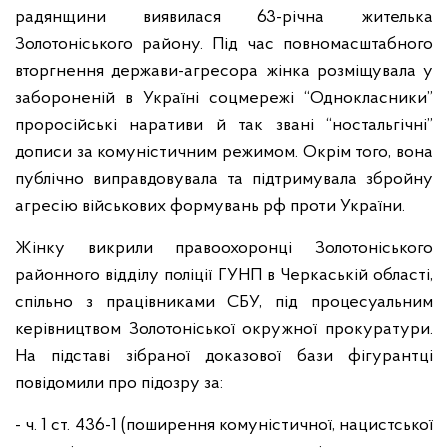
радянщини виявилася 63-річна жителька
Золотоніського району. Під час повномасштабного
вторгнення держави-агресора жінка розміщувала у
забороненій в Україні соцмережі “Однокласники”
проросійські наративи й так звані “ностальгічні”
дописи за комуністичним режимом. Окрім того, вона
публічно виправдовувала та підтримувала збройну
агресію військових формувань рф проти України.
Жінку викрили правоохоронці Золотоніського
районного відділу поліції ГУНП в Черкаській області,
спільно з працівниками СБУ, під процесуальним
керівництвом Золотоніської окружної прокуратури.
На підставі зібраної доказової бази фігурантці
повідомили про підозру за:
- ч. 1 ст. 436-1 (поширення комуністичної, нацистської