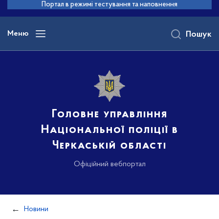
до
Портал в режимі тестування та наповнення
основного
вмісту
Меню
Пошук
Головне управління
Національної поліції в
Черкаській області
Офіційний вебпортал
Новини