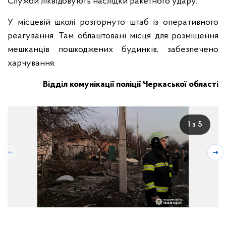
Служби ліквідовують наслідки ракетного удару.
У місцевій школі розгорнуто штаб із оперативного
реагування. Там облаштовані місця для розміщення
мешканців пошкоджених будинків, забезпечено
харчування.
Відділ комунікації поліції Черкаської області
1 з 5