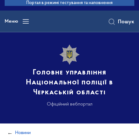
до
Портал в режимі тестування та наповнення
основного
вмісту
Меню
Пошук
Головне управління
Національної поліції в
Черкаській області
Офіційний вебпортал
Новини