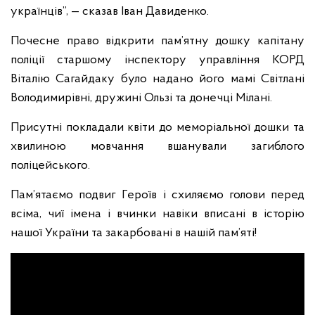
українців”, — сказав Іван Давиденко.
Почесне право відкрити пам’ятну дошку капітану
поліції старшому інспектору управління КОРД
Віталію Сагайдаку було надано його мамі Світлані
Володимирівні, дружині Ользі та донечці Мілані.
Присутні покладали квіти до меморіальної дошки та
хвилиною мовчання вшанували загиблого
поліцейського.
Пам’ятаємо подвиг Героїв і схиляємо голови перед
всіма, чиї імена і вчинки навіки вписані в історію
нашої України та закарбовані в нашій пам’яті!