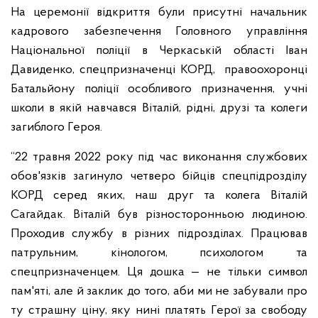
На церемонії відкриття були присутні начальник
кадрового забезпечення Головного управління
Національної поліції в Черкаській області Іван
Давиденко, спецпризначенці КОРД, правоохоронці
Батальйону поліції особливого призначення, учні
школи в якій навчався Віталій, рідні, друзі та колеги
загиблого Героя.
“22 травня 2022 року під час виконання службових
обов'язків загинуло четверо бійців спецпідрозділу
КОРД серед яких, наш друг та колега Віталій
Сагайдак. Віталій був різносторонньою людиною.
Проходив службу в різних підрозділах. Працював
патрульним, кінологом, психологом та
спецпризначенцем. Ця дошка — не тільки символ
пам'яті, але й заклик до того, аби ми не забували про
ту страшну ціну, яку нині платять Герої за свободу