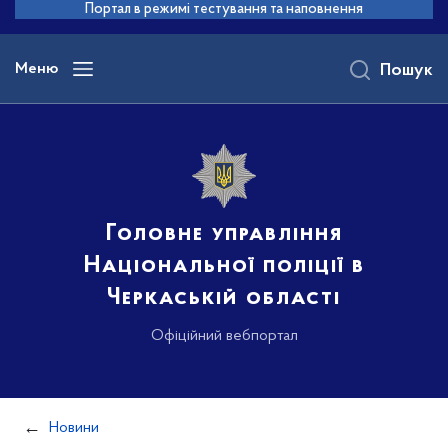
до
Портал в режимі тестування та наповнення
основного
вмісту
Меню
Пошук
Головне управління
Національної поліції в
Черкаській області
Офіційний вебпортал
Новини