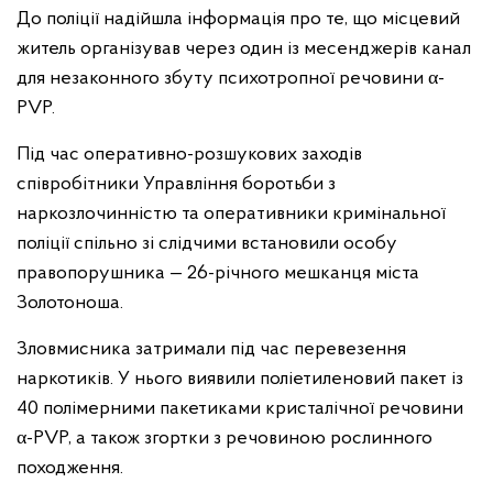
До поліції надійшла інформація про те, що місцевий
житель організував через один із месенджерів канал
для незаконного збуту психотропної речовини α-
PVP.
Під час оперативно-розшукових заходів
співробітники Управління боротьби з
наркозлочинністю та оперативники кримінальної
поліції спільно зі слідчими встановили особу
правопорушника — 26-річного мешканця міста
Золотоноша.
Зловмисника затримали під час перевезення
наркотиків. У нього виявили поліетиленовий пакет із
40 полімерними пакетиками кристалічної речовини
α-PVP, а також згортки з речовиною рослинного
походження.