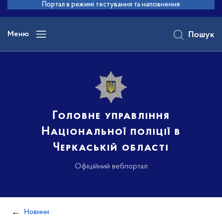
до
Портал в режимі тестування та наповнення
основного
вмісту
Меню
Пошук
Головне управління
Національної поліції в
Черкаській області
Офіційний вебпортал
Новини