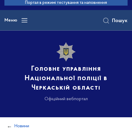
до
Портал в режимі тестування та наповнення
основного
вмісту
Меню
Пошук
Головне управління
Національної поліції в
Черкаській області
Офіційний вебпортал
Новини