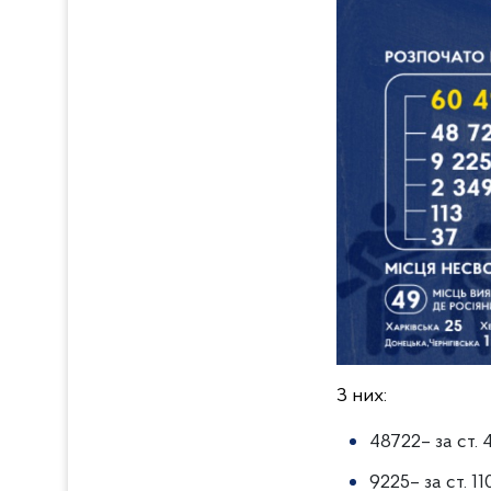
З них:
48722– за ст.
9225– за ст. 1