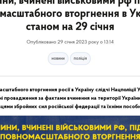
ни, вчинені військовими рф п
масштабного вторгнення в Ук
станом на 29 січня
Опубліковано 29 січня 2023 року о 13:14
новини
поліція
сштабного вторгнення росії в Україну слідчі Нацполіції 
і провадження за фактами вчинення на території України
цями збройних сил російської федерації та їхніми пособ