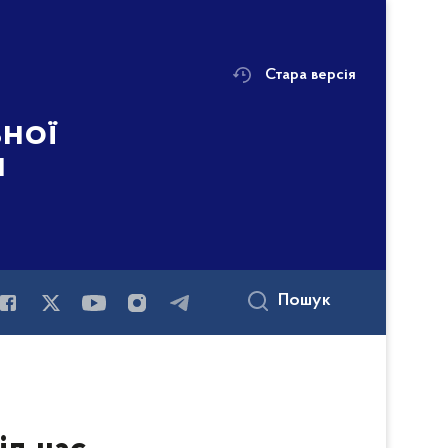
Стара версія
ьної
і
Пошук