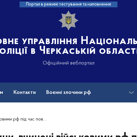
Портал в режимі тестування та наповнення
овне управління Націонал
оліції в Черкаській област
Офіційний вебпортал
ам
Контакти
Воєнні злочини рф
ансії
бного вторгнення в Україну, станом на 29 січня