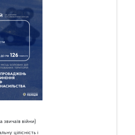
 звичаїв війни)
льну цілісність і