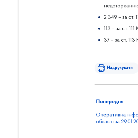
недоторканніс
2 349 – за ст.
113 – за ст. 1
37 – за ст. 11
Надрукувати
Попередня
Оперативна інфо
області за 29.01.2