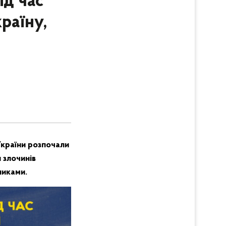
ід час
раїну,
України розпочали
 злочинів
никами.