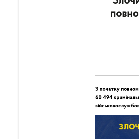
Злочи
повно
З початку повнома
60 494 кримінальн
військовослужбов