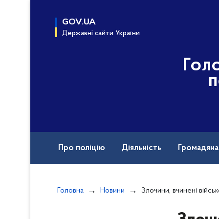
до
основного
GOV.UA
вмісту
Державні сайти України
Гол
п
Про поліцію
Діяльність
Громадян
Назавжди в строю
Документи
Вак
Головна
Новини
Злочини, вчинені військовими рф під час повномасшта